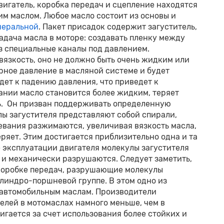
игатель, коробка передач и сцепление находятся
им маслом. Любое масло состоит из основы и
неральной
. Пакет присадок содержит загуститель,
адача масла в моторе: создавать пленку между
з специальные каналы под давлением.
язкость, оно не должно быть очень жидким или
рное давление в масляной системе и будет
дет к падению давления, что приведет к
ании масло становится более жидким, теряет
ель. Он призван поддерживать определенную
лы загустителя представляют собой спирали,
евания разжимаются, увеличивая вязкость масла,
еряет. Этим достигается приблизительно одна и та
е эксплуатации двигателя молекулы загустителя
и механически разрушаются. Следует заметить,
 коробке передач, разрушающие молекулы
илиндро-поршневой группе. В этом одно из
 автомобильным маслам. Производители
елей в мотомаслах намного меньше, чем в
гается за счет использования более стойких и