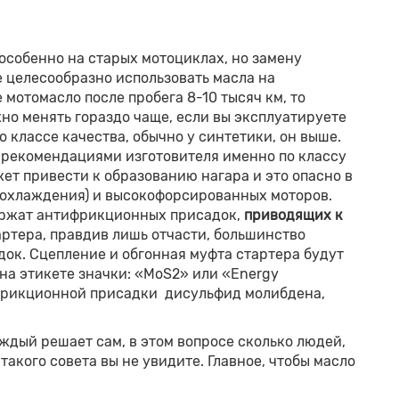
 особенно на старых мотоциклах, но замену
е целесообразно использовать масла на
мотомасло после пробега 8-10 тысяч км, то
но менять гораздо чаще, если вы эксплуатируете
 классе качества, обычно у синтетики, он выше.
ь рекомендациями изготовителя именно по классу
ет привести к образованию нагара и это опасно в
 охлаждения) и высокофорсированных моторов.
держат антифрикционных присадок,
приводящих к
ртера, правдив лишь отчасти, большинство
ок. Сцепление и обгонная муфта стартера будут
 на этикете значки: «MoS2» или «Energy
ифрикционной присадки дисульфид молибдена,
аждый решает сам, в этом вопросе сколько людей,
такого совета вы не увидите. Главное, чтобы масло