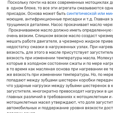
Поскольку почти на всех современных мотоциклах дв
в одном блоке, то все эти агрегаты смазываются одн
присадок. Основа может быть
синтетической или ми
моющие, антифрикционные присадки и т.д. Главная з
трущимися деталями. Насос прокачивает масло чере
Прокачиваемое масло должно иметь определенную в
очень вязким. Слишком вязкое масло создаст чрезме
мешать работе двигателя, а чрезмерно жидкое приве
недостатку смазки в нагруженных узлах. При нагрев
вязкость, для этого в масле присутствует загустит
вязкость при изменении температуры масла. Молеку
которые в холодном состоянии сжаты и по мере нагр
в то время как масляная основа при нагревании ее т
же вязкость при изменении температуры. Но, по мер
попадают между зубцами шестерен коробки передач 
что ударные нагрузки между зубьями шестеренок в
загустителя, многократно превосходят нагрузки в ц
главных различий в требованиях к мотоциклетным и
мотоциклетных масел утверждают, что доля загустит
автомобильных и поддержание уровня вязкости дости