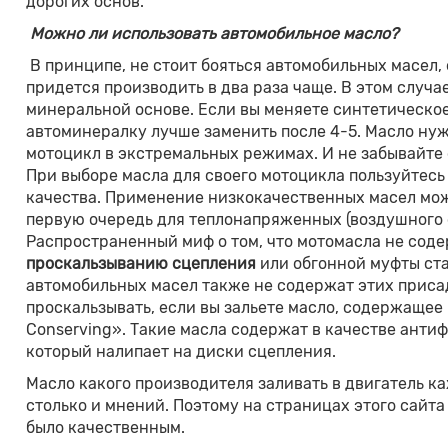
дорогих основ.
Можно ли использовать автомобильное масло?
В принципе, не стоит бояться автомобильных масел,
придется производить в два раза чаще. В этом случа
минеральной основе. Если вы меняете синтетическое 
автоминералку лучше заменить после 4-5. Масло нуж
мотоцикл в экстремальных режимах. И не забывайте о
При выборе масла для своего мотоцикла пользуйтес
качества. Применение низкокачественных масел мож
первую очередь для теплонапряженных (воздушного
Распространенный миф о том, что мотомасла не со
проскальзыванию сцепления
или обгонной муфты ста
автомобильных масел также не содержат этих присад
проскальзывать, если вы зальете масло, содержащее
Conserving». Такие масла содержат в качестве ант
который налипает на диски сцепления.
Масло какого производителя заливать в двигатель к
столько и мнений. Поэтому на страницах этого сайта 
было качественным.