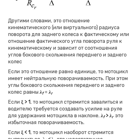
Другими словами, это отношение
кинематического (или виртуального) радиуса
поворота для заднего колеса к фактическому или
отношение фактического угла поворота руля к
кинематическому и зависит от соотношения
углов бокового скольжения переднего и заднего
колес
Если это отношение равно единице, то мотоцикл
имеет нейтральную поворачиваемость. При этом
углы бокового скольжения переднего и заднего
колес равны
λ
=
λ
f
r
Если
ξ >
1
, то мотоцикл стремится завалиться и
водителю требуется создавать усилие на руле
для удержания мотоцикла в наклоне.
λ
>
λ
это
f
r
избыточная поворачиваемость.
Если
ξ <
1
, то мотоцикл наоборот стремится