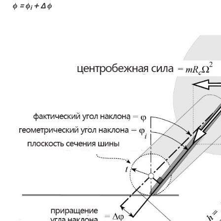
ϕ = ϕ
+ ∆ ϕ
i