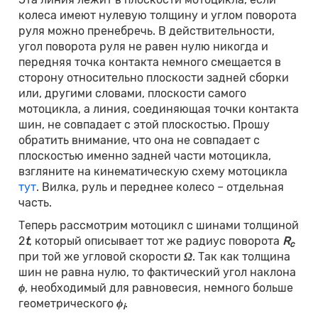
колеса имеют нулевую толщину и углом поворота
руля можно пренебречь. В действительности,
угол поворота руля не равен нулю никогда и
передняя точка контакта немного смещается в
сторону относительно плоскости задней сборки
или, другими словами, плоскости самого
мотоцикла, а линия, соединяющая точки контакта
шин, не совпадает с этой плоскостью. Прошу
обратить внимание, что она не совпадает с
плоскостью именно задней части мотоцикла,
взгляните на кинематическую схему мотоцикла
тут
. Вилка, руль и переднее колесо – отдельная
часть.
Теперь рассмотрим мотоцикл с шинами толщиной
2
t
, который описывает тот же радиус поворота
R
c
при той же угловой скорости
Ω
. Так как толщина
шин не равна нулю, то фактический угол наклона
ϕ
, необходимый для равновесия, немного больше
геометрического
ϕ
.
i