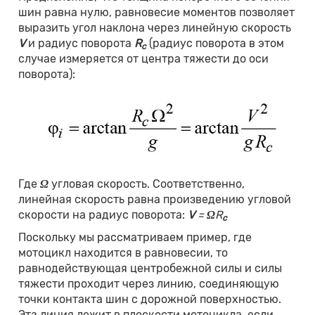
шин равна нулю, равновесие моментов позволяет
выразить угол наклона через линейную скорость
V
и радиус поворота
R
(радиус поворота в этом
c
случае измеряется от центра тяжести до оси
поворота):
Где
Ω
угловая скорость. Соответственно,
линейная скорость равна произведению угловой
скорости на радиус поворота:
V
=
Ω
R
c
Поскольку мы рассматриваем пример, где
мотоцикл находится в равновесии, то
равнодействующая центробежной силы и силы
тяжести проходит через линию, соединяющую
точки контакта шин с дорожной поверхностью.
Эта линия лежит в плоскости мотоцикла, если